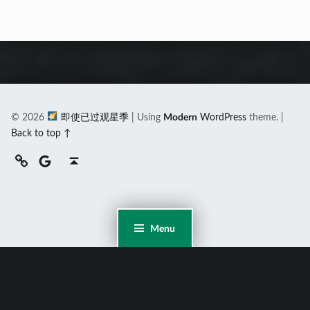
© 2026
即使已过观星季
|
Using
Modern
WordPress
theme.
|
Back to top ↑
百度
谷歌
Back to top ↑
Menu